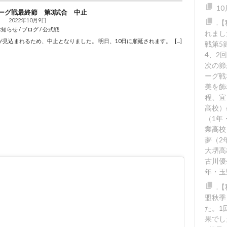
1
リーグ戦最終節 第3試合 中止
2022年10月9日
.
知らせ / ブログ / 公式戦
れまし
が見込まれるため、中止となりました。 明日、10日に順延されます。
[...]
戦第5
4、2
次の節
ーグ戦
美を飾
程、宜
高校）
（1年
業高校
夢（2
大堺高
古川優
年・玉
.
盟秋季
た。1回
果でし