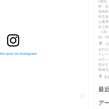
5節目
程、宜
進高校
村志遠
山東商
井上幹
（1年
校）#
.
みれな
this post on Instagram
トシー
を引っ
姿がす
取城北
喜
最
ア