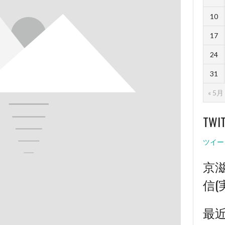
10
17
24
31
« 5月
TWI
.【秋季リー
成蹊スポーツ
ツイー
とっては最後
応援の程、宜
京
年・近江高校
高校）#藤原
信(
最