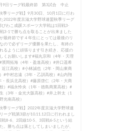
0月9日リーグ戦最終節 第3試合 中止
【秋季リーグ戦】9月30日、10月1日に行わ
た2022年度京滋大学野球連盟秋季リーグ
節びわこ成蹊スポーツ大学戦は1回戦3-
回戦3-1で勝ち点を取ることが出来ました️
が最終節です４年生にとっては最後のリ
なので必ずリーグ優勝を果たし、有終の
れるように頑張ります️引き続き、応援の
しくお願いします#福丸宗和（4年・天理
#濱岡拓海（4年・盈進高校）#井口遥希
・近江高校）#小林誠也（2年・岡山東商
）#中村志遠（3年・乙訓高校）#山内翔
年・長浜北高校）#藤原啓仁（2年・大商
校）#福永怜央（1年・徳島商業高校）#
生（3年・金光大阪高校）#井上幹太（1
野光南高校）
【秋季リーグ戦】2022年度京滋大学野球連
リーグ戦第3節が10.11.12日に行われまし
戦8-6️、2回線10-5️、3回戦6-5️という結
た。勝ち点は落としてしまいましたが、