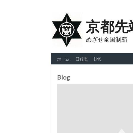
Skip
to
content
京都先
めざせ全国制覇
ホーム
日程表
LINK
Blog