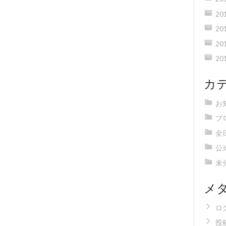
20
20
20
20
カ
お
ブ
全
公
未
メ
ロ
投