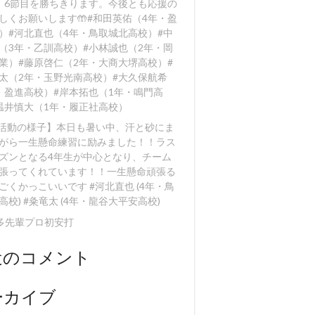
、6節目を勝ちきります。今後とも応援の
しくお願いします🤲#和田英佑（4年・盈
）#河北直也（4年・鳥取城北高校）#中
（3年・乙訓高校）#小林誠也（2年・岡
業）#藤原啓仁（2年・大商大堺高校）#
太（2年・玉野光南高校）#大久保航希
・盈進高校）#岸本拓也（1年・鳴門高
温井慎大（1年・履正社高校）
【活動の様子】本日も暑い中、汗と砂にま
がら一生懸命練習に励みました！！️ラス
ズンとなる4年生が中心となり、チーム
張ってくれています！！一生懸命頑張る
ごくかっこいいです #河北直也 (4年・鳥
高校) #粂竜太 (4年・龍谷大平安高校)
多先輩プロ初安打
近のコメント
ーカイブ