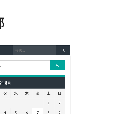
部
検
索:
検
索:
26年8月
火
水
木
金
土
日
1
2
4
5
6
7
8
9