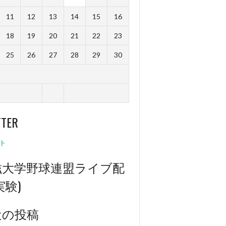
11
12
13
14
15
16
18
19
20
21
22
23
25
26
27
28
29
30
TTER
グ戦】9月30日、10月1日に行われました2022年度京滋大学野球連盟秋季リー
大学戦は1回戦3-4、2回戦3-1で勝ち点を取ることが出来ました️次の節が最
ト
のリーグ戦なので必ずリーグ優勝を果たし、有終の美を飾れるように頑張りま
しくお願いします#福丸宗和（4年・天理高校）#濱岡拓海（4年・盈進高校）
滋大学野球連盟ライブ配
）#小林誠也（2年・岡山東商業高校）#中村志遠（3年・乙訓高校）#山内翔夢
啓仁（2年・大商大堺高校）#福永怜央（1年・徳島商業高校）#古川優生（3
校）#井上幹太（1年・玉野光南高校）
実験)
2022年10月2日
ブログ
近の投稿