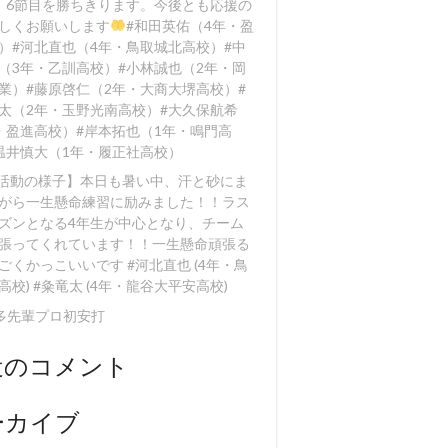
、6節目を勝ちきります。今後とも応援の
しくお願いします
#和田英佑（4年・盈
）#河北直也（4年・鳥取城北高校）#中
（3年・乙訓高校）#小林誠也（2年・岡
業）#藤原啓仁（2年・大商大堺高校）#
太（2年・玉野光南高校）#大久保航希
・盈進高校）#岸本拓也（1年・鳴門高
温井慎大（1年・履正社高校）
【活動の様子】本日も暑い中、汗と砂にま
がら一生懸命練習に励みました！！️ラス
ズンとなる4年生が中心となり、チーム
張ってくれています！！一生懸命頑張る
ごくかっこいいです #河北直也 (4年・鳥
高校) #粂竜太 (4年・龍谷大平安高校)
多先輩プロ初安打
近のコメント
ーカイブ