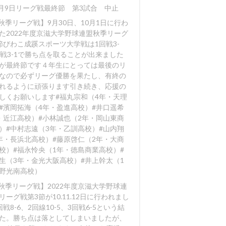
0月9日リーグ戦最終節 第3試合 中止
【秋季リーグ戦】9月30日、10月1日に行わ
た2022年度京滋大学野球連盟秋季リーグ
節びわこ成蹊スポーツ大学戦は1回戦3-
回戦3-1で勝ち点を取ることが出来ました️
が最終節です４年生にとっては最後のリ
なので必ずリーグ優勝を果たし、有終の
れるように頑張ります️引き続き、応援の
しくお願いします#福丸宗和（4年・天理
#濱岡拓海（4年・盈進高校）#井口遥希
・近江高校）#小林誠也（2年・岡山東商
）#中村志遠（3年・乙訓高校）#山内翔
年・長浜北高校）#藤原啓仁（2年・大商
校）#福永怜央（1年・徳島商業高校）#
生（3年・金光大阪高校）#井上幹太（1
野光南高校）
【秋季リーグ戦】2022年度京滋大学野球連
リーグ戦第3節が10.11.12日に行われまし
戦8-6
、2回線10-5
、3回戦6-5
という結
た。勝ち点は落としてしまいましたが、