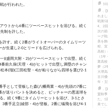
1
戦が行われた。
.
れまし
戦第5
アウトから
6
番にツーベースヒットを浴びる。続く
4、2
と先制を許した。
次の節
ーグ戦
美を飾
を許す。続く
2
番がライトオーバーのタイムリーツ
程、宜
ーが生還し
2-0
とリードを広げられる。
高校）
（1年
一
)(
盛岡大附・
2)
がツーベースヒットで出塁。続く
業高校
4
番前久保
(
天理・
4)
がヒットで出塁し満塁のチャン
夢（2
番松本
(
瑠
)(
三田松聖・
4)
が粘りながら四球を選び
2-1
大堺高
古川優
年・玉
番手として登板した森
(
八幡商業・
4)
が先頭の
7
番に
.
番が送りバントを決めると、ピッチャーの悪送球を
盟秋季
る。続く
9
番にタイムリーヒットを浴び、
3-1
とさ
た。1回
、
3
番手足立
(
綾部・
4)
が登板。
2
番に犠飛を浴び
4-1
果でし