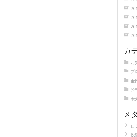
20
20
20
20
カ
お
ブ
全
公
未
メ
ロ
投