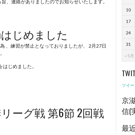
なる旨、連絡がありましたのでお知らせいたします。
10
17
agramはじめました
24
31
 、練習が禁止となっておりましたが、 2月27日
。
« 5月
をはじめました。
TWI
ツイー
京
リーグ戦 第6節 2回戦
信(
最