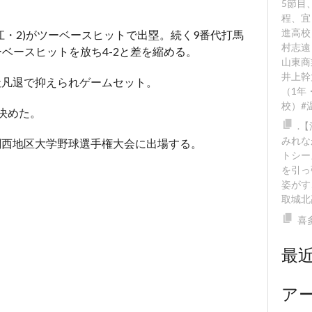
5節目
程、宜
進高校
江・
2)
がツーベースヒットで出塁。続く
9
番代打馬
村志遠
ーベースヒットを放ち
4-2
と差を縮める。
山東商
井上幹
社凡退で抑えられゲームセット。
（1年
校）#
決めた。
.
みれな
関西地区大学野球選手権大会に出場する。
トシー
を引っ
姿がす
取城北
喜
最
ア