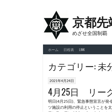
Skip
to
content
京都先
めざせ全国制覇
ホーム
日程表
LINK
カテゴリー:
未
2021年4月24日
4月25日 リ
明日(4月25日)、緊急事態宣言が
ツ施設の利用の停止ということを太