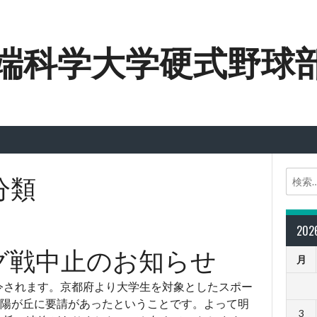
端科学大学硬式野球
分類
20
ーグ戦中止のお知らせ
月
発令されます。京都府より大学生を対象としたスポー
陽が丘に要請があったということです。よって明
3