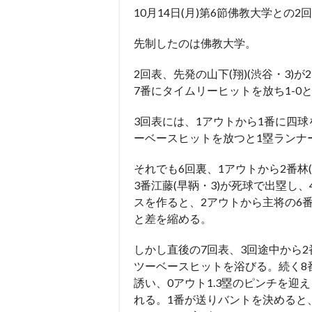
10
月
14
日
(
月
)
第
6
節佛教大学との
2
回
先制したのは佛教大学。
2
回表、先発の山下
(
翔
)(
渋谷・
3)
が
2
7
番にタイムリーヒットを放ち
1-0
3
回表には、
1
アウトから
1
番に四球
ーベースヒットを放つと
1
塁ランナ
それでも
6
回裏、
1
アウトから
2
番林
(
3
番江藤
(
早鞆・
3)
が死球で出塁し、
スを作ると、
2
アウトから主将の
6
と差を縮める。
しかし直後の
7
回表、
3
回途中から
2
ツーベースヒットを浴びる。続く
8
誘い、
0
アウト
1.3
塁のピンチを迎え
れる。
1
番が送りバントを決めると