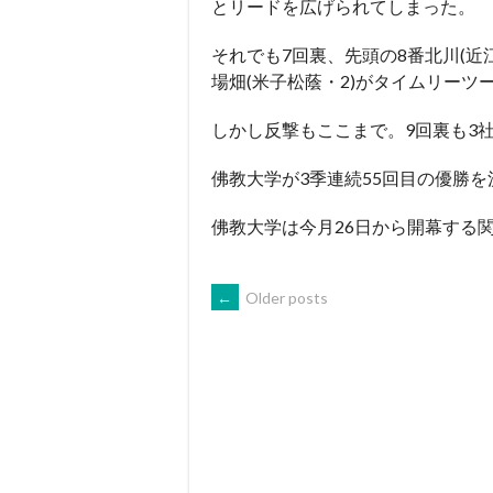
とリードを広げられてしまった。
それでも
7
回裏、先頭の
8
番北川
(
近
場畑
(
米子松蔭・
2)
がタイムリーツ
しかし反撃もここまで。
9
回裏も
3
佛教大学が
3
季連続
55
回目の優勝を
佛教大学は今月
26
日から開幕する
POSTS
←
Older posts
NAVIGATION