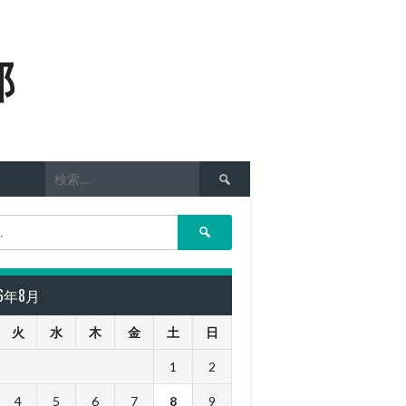
部
検
索:
検
索:
26年8月
火
水
木
金
土
日
1
2
4
5
6
7
8
9