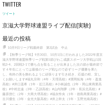
TWITTER
ツイート
京滋大学野球連盟ライブ配信(実験)
最近の投稿
10月9日リーグ戦最終節 第3試合 中止
.【秋季リーグ戦】9月30日、10月1日に行われました2022年度京
滋大学野球連盟秋季リーグ戦第5節びわこ成蹊スポーツ大学戦は1回
戦3-4、2回戦3-1で勝ち点を取ることが出来ました️次の節が最終節で
す４年生にとっては最後のリーグ戦なので必ずリーグ優勝を果た
し、有終の美を飾れるように頑張ります️引き続き、応援の程、宜し
くお願いします#福丸宗和（4年・天理高校）#濱岡拓海（4年・盈進
高校）#井口遥希（1年・近江高校）#小林誠也（2年・岡山東商業高
校）#中村志遠（3年・乙訓高校）#山内翔夢（2年・長浜北高校）#
藤原啓仁（2年・大商大堺高校）#福永怜央（1年・徳島商業高校）#
古川優生（3年・金光大阪高校）#井上幹太（1年・玉野光南高校）