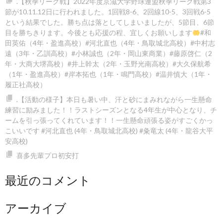
.【秋季リーグ戦】2022年度京滋大学野球連盟秋季リーグ戦第3
節が10.11.12日に行われました。1回戦8-6
、2回線10-5
、3回戦6-5
という結果でした。勝ち点は落としてしまいましたが、5節目、6節
目を勝ちきります。今後とも応援の程、宜しくお願いします
#和
田英佑（4年・盈進高校）#河北直也（4年・鳥取城北高校）#中村志
遠（3年・乙訓高校）#小林誠也（2年・岡山東商業）#藤原啓仁（2
年・大商大堺高校）#井上幹太（2年・玉野光南高校）#大久保航希
（1年・盈進高校）#岸本拓也（1年・鳴門高校）#温井慎大（1年・
履正社高校）
.【活動の様子】本日も暑い中、汗と砂にまみれながら一生懸命
練習に励みました！！️ラストシーズンとなる4年生が中心となり、チ
ームを引っ張ってくれています！！一生懸命頑張る姿がすごくかっ
こいいです #河北直也 (4年・鳥取城北高校) #粂竜太 (4年・龍谷大平
安高校)
喜多先輩プロ初安打
最近のコメント
アーカイブ