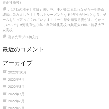
履正社高校）
.【活動の様子】本日も暑い中、汗と砂にまみれながら一生懸命
練習に励みました！！️ラストシーズンとなる4年生が中心となり、チ
ームを引っ張ってくれています！！一生懸命頑張る姿がすごくかっ
こいいです #河北直也 (4年・鳥取城北高校) #粂竜太 (4年・龍谷大平
安高校)
喜多先輩プロ初安打
最近のコメント
アーカイブ
2022年10月
2022年9月
2022年8月
2022年7月
2022年6月
2022年5月