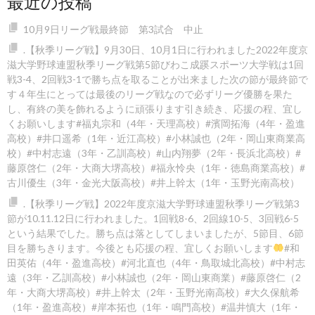
最近の投稿
10月9日リーグ戦最終節 第3試合 中止
.【秋季リーグ戦】9月30日、10月1日に行われました2022年度京
滋大学野球連盟秋季リーグ戦第5節びわこ成蹊スポーツ大学戦は1回
戦3-4、2回戦3-1で勝ち点を取ることが出来ました️次の節が最終節で
す４年生にとっては最後のリーグ戦なので必ずリーグ優勝を果た
し、有終の美を飾れるように頑張ります️引き続き、応援の程、宜し
くお願いします#福丸宗和（4年・天理高校）#濱岡拓海（4年・盈進
高校）#井口遥希（1年・近江高校）#小林誠也（2年・岡山東商業高
校）#中村志遠（3年・乙訓高校）#山内翔夢（2年・長浜北高校）#
藤原啓仁（2年・大商大堺高校）#福永怜央（1年・徳島商業高校）#
古川優生（3年・金光大阪高校）#井上幹太（1年・玉野光南高校）
.【秋季リーグ戦】2022年度京滋大学野球連盟秋季リーグ戦第3
節が10.11.12日に行われました。1回戦8-6
、2回線10-5
、3回戦6-5
という結果でした。勝ち点は落としてしまいましたが、5節目、6節
目を勝ちきります。今後とも応援の程、宜しくお願いします
#和
田英佑（4年・盈進高校）#河北直也（4年・鳥取城北高校）#中村志
遠（3年・乙訓高校）#小林誠也（2年・岡山東商業）#藤原啓仁（2
年・大商大堺高校）#井上幹太（2年・玉野光南高校）#大久保航希
（1年・盈進高校）#岸本拓也（1年・鳴門高校）#温井慎大（1年・