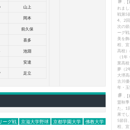
.
D
山上
れまし
戦第5
3
岡本
4、2
次の節
5
前久保
ーグ戦
美を飾
2
喜多
程、宜
高校）
4
池淵
（1年
8
安達
業高校
夢（2
P
足立
大堺高
古川優
年・玉
.
盟秋季
た。1回
果でし
5節目
リーグ戦
京滋大学野球
京都学園大学
佛教大学
程、宜