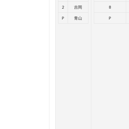
2
吉岡
8
P
青山
P