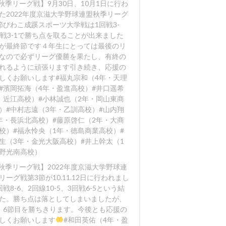
【秋季リーグ戦】9月30日、10月1日に行わ
た2022年度京滋大学野球連盟秋季リーグ
節びわこ成蹊スポーツ大学戦は1回戦3-
回戦3-1で勝ち点を取ることが出来ました️
が最終節です４年生にとっては最後のリ
なので必ずリーグ優勝を果たし、有終の
れるように頑張ります️引き続き、応援の
しくお願いします#福丸宗和（4年・天理
#濱岡拓海（4年・盈進高校）#井口遥希
・近江高校）#小林誠也（2年・岡山東商
）#中村志遠（3年・乙訓高校）#山内翔
年・長浜北高校）#藤原啓仁（2年・大商
校）#福永怜央（1年・徳島商業高校）#
生（3年・金光大阪高校）#井上幹太（1
野光南高校）
【秋季リーグ戦】2022年度京滋大学野球連
リーグ戦第3節が10.11.12日に行われまし
戦8-6
、2回線10-5
、3回戦6-5
という結
た。勝ち点は落としてしまいましたが、
、6節目を勝ちきります。今後とも応援の
しくお願いします
#和田英佑（4年・盈