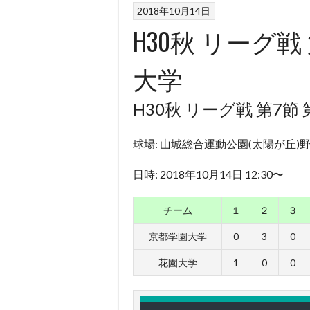
2018年10月14日
H30秋 リーグ戦
大学
H30秋 リーグ戦 第7節
球場: 山城総合運動公園(太陽が丘)
日時: 2018年10月14日 12:30〜
チーム
１
２
３
京都学園大学
0
3
0
花園大学
1
0
0