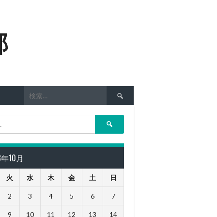
部
検
索:
検
索:
18年10月
火
水
木
金
土
日
2
3
4
5
6
7
9
10
11
12
13
14