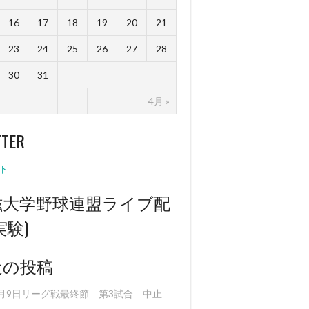
16
17
18
19
20
21
23
24
25
26
27
28
30
31
4月 »
TTER
ト
滋大学野球連盟ライブ配
実験)
近の投稿
0月9日リーグ戦最終節 第3試合 中止