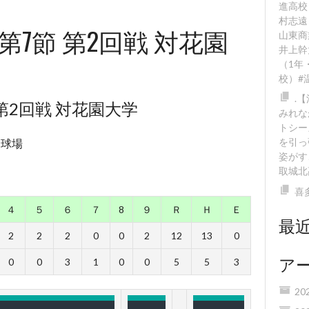
進高校
村志遠
 第7節 第2回戦 対花園
山東商
井上幹
（1年
校）#
.
 第2回戦 対花園大学
みれな
トシー
を引っ
野球場
姿がす
取城北
喜
４
５
６
７
8
９
Ｒ
Ｈ
Ｅ
最
2
2
2
0
0
2
12
13
0
ア
0
0
3
1
0
0
5
5
3
20