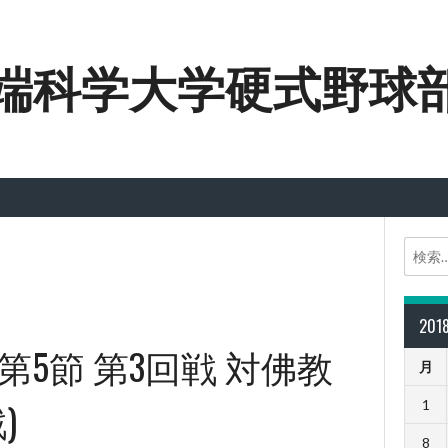
端科学大学硬式野球
20
 第5節 第3回戦 対佛教
月
)
1
8