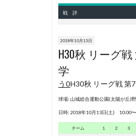
戦 評
2018年10月13日
H30秋 リーグ戦
学
う0
H30秋 リーグ戦 第
球場: 山城総合運動公園(太陽が丘)
日時: 2018年10月13日(土) 10:00
チーム
１
２
３