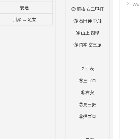
Wo
安達
② 萠抜 右二塁打
川瀬 → 足立
③ 石田伸 中飛
④ 山上 四球
⑤ 岡本 空三振
２回表
⑤三ゴロ
⑥右安
⑦見三振
⑧投ゴロ