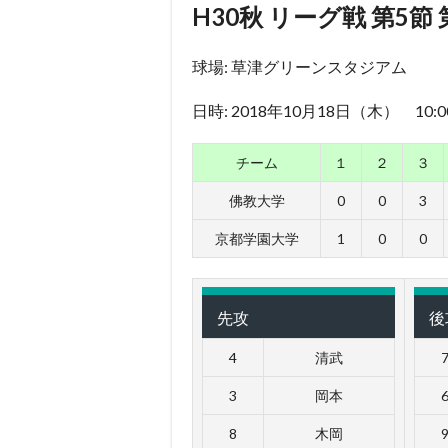
H30秋 リーグ戦 第5節
球場: 草津グリーンスタジアム
日時: 2018年10月18日（木） 10:
チーム
１
２
３
佛教大学
0
0
3
京都学園大学
1
0
0
先攻
後
4
清武
3
岡本
8
木岡