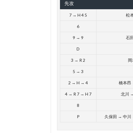
先攻
7 → H 4 5
松本
6
9 → 9
石田
D
3 → R 2
岡
5 → 3
2 → H → 4
橋本昂 
4 → R 7 → H 7
北川 
8
P
久保田 → 中川 