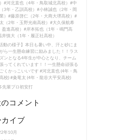
）#河北直也（4年・鳥取城北高校）#中
（3年・乙訓高校）#小林誠也（2年・岡
業）#藤原啓仁（2年・大商大堺高校）#
太（2年・玉野光南高校）#大久保航希
・盈進高校）#岸本拓也（1年・鳴門高
温井慎大（1年・履正社高校）
【活動の様子】本日も暑い中、汗と砂にま
がら一生懸命練習に励みました！！️ラス
ズンとなる4年生が中心となり、チーム
張ってくれています！！一生懸命頑張る
ごくかっこいいです #河北直也 (4年・鳥
高校) #粂竜太 (4年・龍谷大平安高校)
多先輩プロ初安打
近のコメント
ーカイブ
22年10月