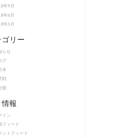
18年9月
18年6月
18年5月
テゴリー
知らせ
ログ
日本
式戦
分類
タ情報
グイン
稿フィード
メントフィード