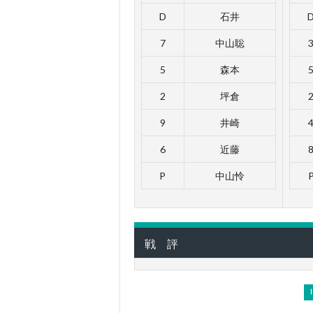
D
石井
7
中山聡
5
森本
2
坪倉
9
井崎
6
近藤
P
中山怜
戦 評