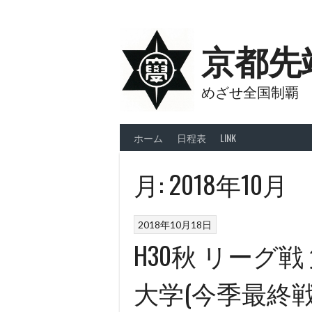
Skip
to
content
京都先
めざせ全国制覇
ホーム
日程表
LINK
月:
2018年10月
2018年10月18日
H30秋 リーグ戦
大学(今季最終戦