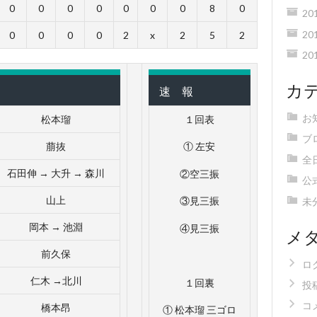
0
0
0
0
0
0
0
8
0
20
20
0
0
0
0
2
x
2
5
2
20
カ
速 報
お
松本瑠
１回表
ブ
萠抜
① 左安
全
石田伸 → 大升 → 森川
②空三振
公
山上
③見三振
未
岡本 → 池淵
④見三振
メ
前久保
ロ
仁木 →北川
１回裏
投
コ
橋本昂
① 松本瑠 三ゴロ