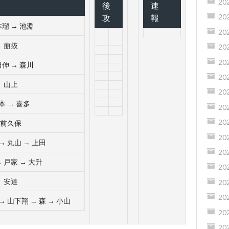
20
後
速
攻
報
20
瑠 → 池淵
20
萠抜
20
20
伸 → 森川
20
山上
20
本 → 喜多
20
20
前久保
20
→ 丸山 → 上田
20
→ 戸家 → 大升
20
安達
20
20
→ 山下翔 → 森 → 小山
20
20