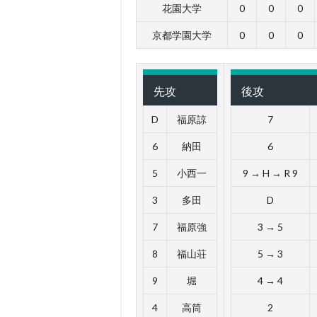
花園大学
0
0
0
京都学園大学
0
0
0
先攻
後攻
D
福原諒
7
6
納田
6
5
小西一
9 → H → R 9
3
多田
D
7
福原強
3 → 5
8
福山荘
5 → 3
9
堀
4 → 4
4
高筒
2