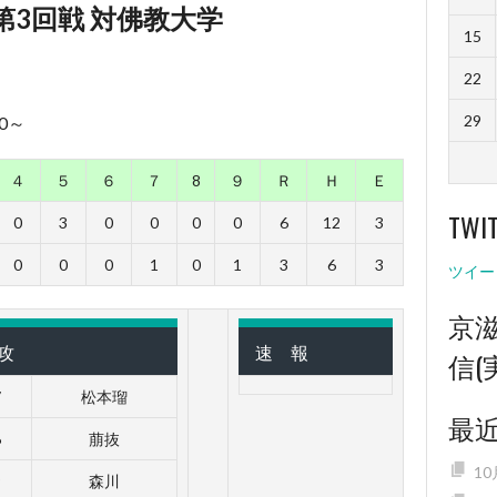
 第3回戦 対佛教大学
15
22
29
00～
４
５
６
７
8
９
Ｒ
Ｈ
Ｅ
TWI
0
3
0
0
0
0
6
12
3
0
0
0
1
0
1
3
6
3
ツイー
京
攻
速 報
信(
7
松本瑠
最
6
萠抜
1
9
森川