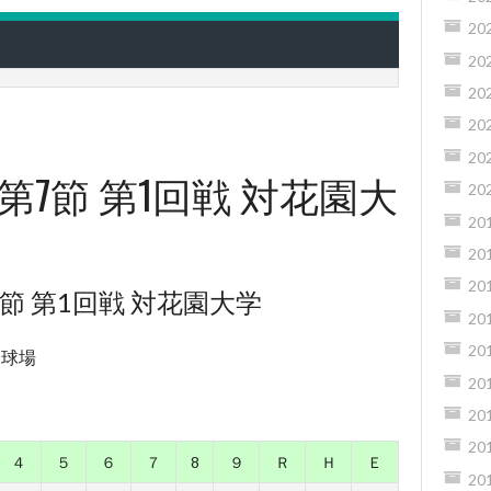
20
20
20
20
20
 第7節 第1回戦 対花園大
20
20
20
20
7節 第1回戦 対花園大学
20
20
野球場
20
〜
20
20
４
５
６
７
8
９
Ｒ
Ｈ
Ｅ
20