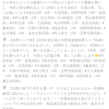
す４年生にとっては最後のリーグ戦なので必ずリーグ優勝を果た
し、有終の美を飾れるように頑張ります️引き続き、応援の程、宜し
くお願いします#福丸宗和（4年・天理高校）#濱岡拓海（4年・盈進
高校）#井口遥希（1年・近江高校）#小林誠也（2年・岡山東商業高
校）#中村志遠（3年・乙訓高校）#山内翔夢（2年・長浜北高校）#
藤原啓仁（2年・大商大堺高校）#福永怜央（1年・徳島商業高校）#
古川優生（3年・金光大阪高校）#井上幹太（1年・玉野光南高校）
.【秋季リーグ戦】2022年度京滋大学野球連盟秋季リーグ戦第3
節が10.11.12日に行われました。1回戦8-6
、2回線10-5
、3回戦6-5
という結果でした。勝ち点は落としてしまいましたが、5節目、6節
目を勝ちきります。今後とも応援の程、宜しくお願いします
#和
田英佑（4年・盈進高校）#河北直也（4年・鳥取城北高校）#中村志
遠（3年・乙訓高校）#小林誠也（2年・岡山東商業）#藤原啓仁（2
年・大商大堺高校）#井上幹太（2年・玉野光南高校）#大久保航希
（1年・盈進高校）#岸本拓也（1年・鳴門高校）#温井慎大（1年・
履正社高校）
.【活動の様子】本日も暑い中、汗と砂にまみれながら一生懸命
練習に励みました！！️ラストシーズンとなる4年生が中心となり、チ
ームを引っ張ってくれています！！一生懸命頑張る姿がすごくかっ
こいいです #河北直也 (4年・鳥取城北高校) #粂竜太 (4年・龍谷大平
安高校)