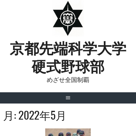
Skip
to
content
京都先端科学大学
硬式野球部
めざせ全国制覇
月:
2022年5月