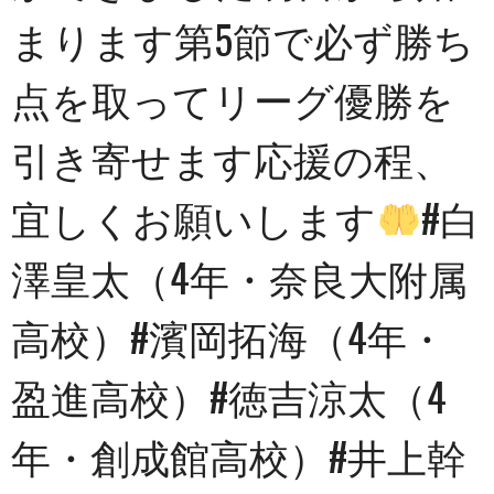
まります第5節で必ず勝ち
点を取ってリーグ優勝を
引き寄せます︎応援の程、
宜しくお願いします
#白
澤皇太（4年・奈良大附属
高校）#濱岡拓海（4年・
盈進高校）#徳吉涼太（4
年・創成館高校）#井上幹