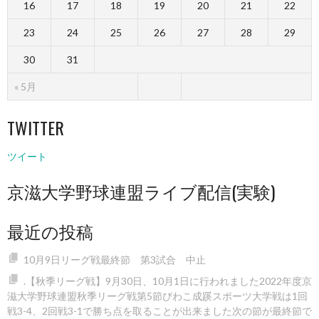
16
17
18
19
20
21
22
23
24
25
26
27
28
29
30
31
« 5月
TWITTER
ツイート
京滋大学野球連盟ライブ配信(実験)
最近の投稿
10月9日リーグ戦最終節 第3試合 中止
.【秋季リーグ戦】9月30日、10月1日に行われました2022年度京
滋大学野球連盟秋季リーグ戦第5節びわこ成蹊スポーツ大学戦は1回
戦3-4、2回戦3-1で勝ち点を取ることが出来ました️次の節が最終節で