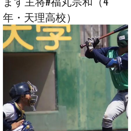
ます主将#福丸宗和（4
年・天理高校）