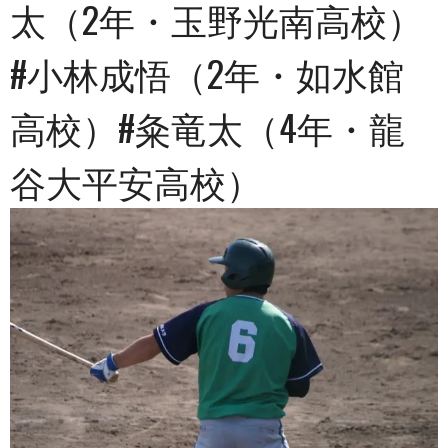
太（2年・玉野光南高校）
#小林成悟（2年・如水館
高校）#粂竜太（4年・龍
谷大平安高校）