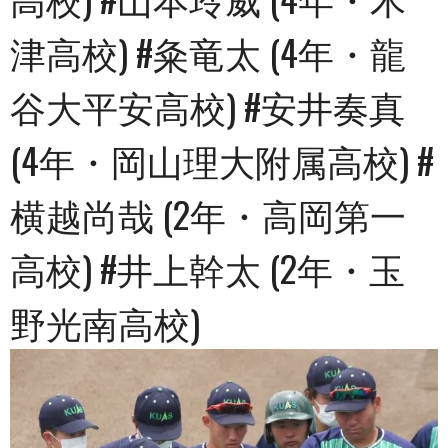
津高校) #粂竜太 (4年・龍
谷大平安高校) #安井奏真
(4年・岡山理大附属高校) #
横越尚哉 (2年・高岡第一
高校) #井上幹太 (2年・玉
野光南高校)