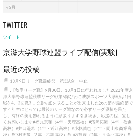
« 5月
TWITTER
ツイート
京滋大学野球連盟ライブ配信(実験)
最近の投稿
10月9日リーグ戦最終節 第3試合 中止
.【秋季リーグ戦】9月30日、10月1日に行われました2022年度京
滋大学野球連盟秋季リーグ戦第5節びわこ成蹊スポーツ大学戦は1回
戦3-4、2回戦3-1で勝ち点を取ることが出来ました️次の節が最終節で
す４年生にとっては最後のリーグ戦なので必ずリーグ優勝を果た
し、有終の美を飾れるように頑張ります️引き続き、応援の程、宜し
くお願いします#福丸宗和（4年・天理高校）#濱岡拓海（4年・盈進
高校）#井口遥希（1年・近江高校）#小林誠也（2年・岡山東商業高
校）#中村志遠（3年・乙訓高校）#山内翔夢（2年・長浜北高校）#