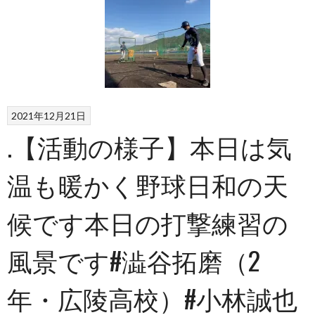
2021年12月21日
.【活動の様子】本日は気
温も暖かく野球日和の天
候です️本日の打撃練習の
風景です️#澁谷拓磨（2
年・広陵高校）#小林誠也