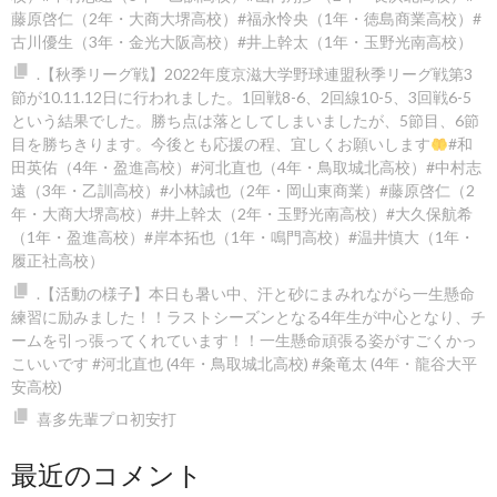
藤原啓仁（2年・大商大堺高校）#福永怜央（1年・徳島商業高校）#
古川優生（3年・金光大阪高校）#井上幹太（1年・玉野光南高校）
.【秋季リーグ戦】2022年度京滋大学野球連盟秋季リーグ戦第3
節が10.11.12日に行われました。1回戦8-6
、2回線10-5
、3回戦6-5
という結果でした。勝ち点は落としてしまいましたが、5節目、6節
目を勝ちきります。今後とも応援の程、宜しくお願いします
#和
田英佑（4年・盈進高校）#河北直也（4年・鳥取城北高校）#中村志
遠（3年・乙訓高校）#小林誠也（2年・岡山東商業）#藤原啓仁（2
年・大商大堺高校）#井上幹太（2年・玉野光南高校）#大久保航希
（1年・盈進高校）#岸本拓也（1年・鳴門高校）#温井慎大（1年・
履正社高校）
.【活動の様子】本日も暑い中、汗と砂にまみれながら一生懸命
練習に励みました！！️ラストシーズンとなる4年生が中心となり、チ
ームを引っ張ってくれています！！一生懸命頑張る姿がすごくかっ
こいいです #河北直也 (4年・鳥取城北高校) #粂竜太 (4年・龍谷大平
安高校)
喜多先輩プロ初安打
最近のコメント