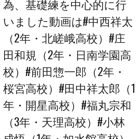
為、基礎練を中心的に行
いました動画は#中西祥太
（2年・北嵯峨高校）#庄
田和規（2年・日南学園高
校）#前田惣一郎（2年・
桜宮高校）#田中祥太郎（1
年・開星高校）#福丸宗和
（3年・天理高校）#小林
成悟（1年・如水館高校）