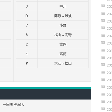
3
中川
20
20
D
藤原→難波
20
7
小野
20
8
福山→高野
20
20
2
吉岡
20
4
高筒
20
P
大江→松山
20
20
20
20
20
20
一回表 先端大
20