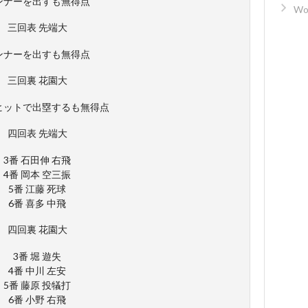
ンナーを出すも無得点
Wo
三回表 先端大
ンナーを出すも無得点
三回裏 花園大
ヒットで出塁するも無得点
四回表 先端大
3番 石田伸 右飛
4番 岡本 空三振
5番 江藤 死球
6番 喜多 中飛
四回裏 花園大
3番 堀 遊失
4番 中川 左安
5番 藤原 投犠打
6番 小野 右飛