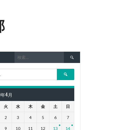
部
検
索:
検
索:
19年4月
火
水
木
金
土
日
2
3
4
5
6
7
9
10
11
12
13
14