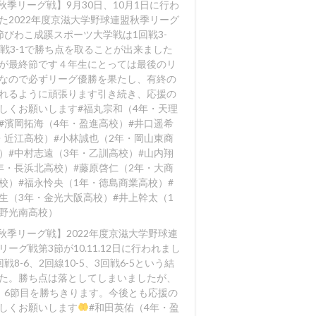
【秋季リーグ戦】9月30日、10月1日に行わ
た2022年度京滋大学野球連盟秋季リーグ
節びわこ成蹊スポーツ大学戦は1回戦3-
回戦3-1で勝ち点を取ることが出来ました️
が最終節です４年生にとっては最後のリ
なので必ずリーグ優勝を果たし、有終の
れるように頑張ります️引き続き、応援の
しくお願いします#福丸宗和（4年・天理
#濱岡拓海（4年・盈進高校）#井口遥希
・近江高校）#小林誠也（2年・岡山東商
）#中村志遠（3年・乙訓高校）#山内翔
年・長浜北高校）#藤原啓仁（2年・大商
校）#福永怜央（1年・徳島商業高校）#
生（3年・金光大阪高校）#井上幹太（1
野光南高校）
【秋季リーグ戦】2022年度京滋大学野球連
リーグ戦第3節が10.11.12日に行われまし
戦8-6
、2回線10-5
、3回戦6-5
という結
た。勝ち点は落としてしまいましたが、
、6節目を勝ちきります。今後とも応援の
しくお願いします
#和田英佑（4年・盈