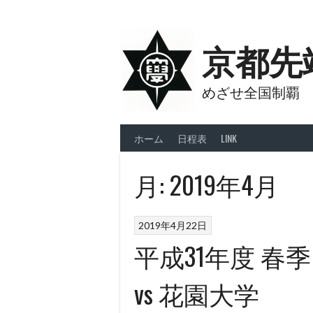
Skip
to
content
京都先
めざせ全国制覇
ホーム
日程表
LINK
月:
2019年4月
2019年4月22日
平成31年度 春季
vs 花園大学