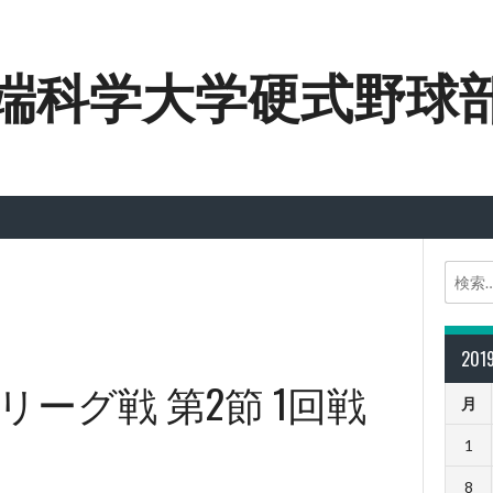
端科学大学硬式野球
20
リーグ戦 第2節 1回戦
月
1
8