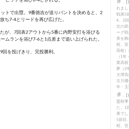
.
れまし
ヒットで出塁。9番徳吉が送りバントを決めると、2
戦第5
放ち7-4とリードを再び広げた。
4、2
次の節
たが、7回表2アウトから5番に内野安打を浴びる
ーグ戦
美を飾
ームランを浴び7-6と1点差まで追い上げられた。
程、宜
高校）
9回を投げきり、完投勝利。
（1年
業高校
夢（2
大堺高
古川優
年・玉
.
盟秋季
た。1回
果でし
5節目
程、宜