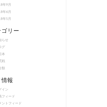
18年9月
18年6月
18年5月
テゴリー
知らせ
ログ
日本
式戦
分類
タ情報
グイン
稿フィード
メントフィード