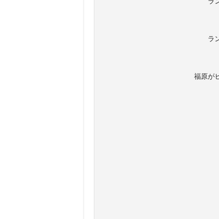
ラ
ラ
福原が