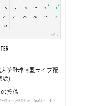
16
17
18
19
20
21
23
24
25
26
27
28
30
5月 »
TTER
ト
滋大学野球連盟ライブ配
実験)
近の投稿
0月9日リーグ戦最終節 第3試合 中止