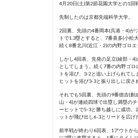
4月20日(土)第2節花園大学との1
先制したのは京都先端科学大学。
2回裏、先頭の4番岡本(呉港・4)が
トで1.3塁とすると、7番喜多(小松
続く8番北川(近江・2)の内野ゴロエ
しかし4回表、先発の足立(綾部・4)
としてしまう。続く7番の内野ゴロの
トを浴び、3-2と追い上げられて
ヒットを浴び3-3と振り出しに戻さ
それでも5回裏、先頭の9番徳吉(創成
山・4)が連続四球で出塁し満塁のチ
ーヒットで5-3と勝ち越しに成功。
ットが飛び出し6-3とリードを広げ
前半戦が終わり6回表、1アウトか
に2塁に進塁すると、1番にタイムリ