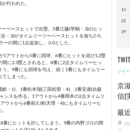
回戦が行われた。
15
22
ツーベースヒットで出塁。5番江藤(早鞆・3)のヒッ
29
大谷・3)がタイムリーツーベースヒットを放ち2-0。
ラーの間に1点追加し、3-0とした。
が1アウトから5番に四球、6番にヒットを浴び1.2塁
TWI
間に2.3塁とされると、8番に2点タイムリーヒッ
しまう。9番にも四球を与え、続く1番にもタイムリー
ツイー
れてしまった。
京
館・1)、1番松本瑠(三田松聖・4)、2番安達(比叡
信(
ャンスを作る。1アウトから4番岡本の2点タイムリ
2アウトから6番前久保(天理・4)にもタイムリーヒ
最
た。
ら8番にヒットを許してしまう。9番の内野ゴロの間
1
ーヒットを浴び6-4とされる。