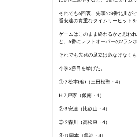
それでも6回裏、先頭の8番北川が
番安達の貴重なタイムリーヒットを
ゲームはこのまま終わるかと思われ
と、6番にレフトオーパーの2ランホ
それでも先発の足立は危なげなくも
今季3勝目を挙げた。
① 7 松本(瑠)（三田松聖・4）
H 7 戸家（飯南・4）
② 8 安達（比叡山・4）
③ 9 森川（高松東・4）
④ D 岡本（呉港・4）