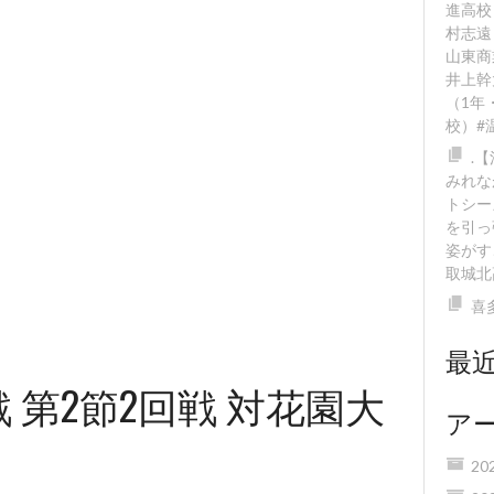
進高校
村志遠
山東商
井上幹
（1年
校）#
.
みれな
トシー
を引っ
姿がす
取城北
喜
最
戦 第2節2回戦 対花園大
ア
20