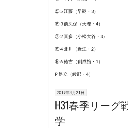
⑤ 5 江藤（早鞆・3）
⑥ 3 前久保（天理・4）
⑦ 2 喜多（小松大谷・3）
⑧ 4 北川（近江・2）
⑨ 6 徳吉（創成館・1）
P 足立（綾部・4）
2019年4月21日
H31春季リーグ
学