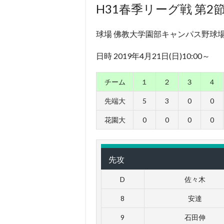
H31春季リーグ戦 第2
球場 佛教大学園部キャンパス野球
日時 2019年4月21日(日)10:00～
チーム
１
２
３
４
先端大
5
3
0
0
花園大
0
0
0
0
先攻
D
佐々木
8
安達
9
石田伸