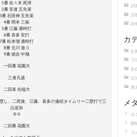
1番 佐々木 死球
20
2番 安達 五失策
20
3番 石田伸 五失策
4番 岡本 三振
20
5番 江藤 適時打
6番 喜多 安打
カ
7番 松本瑠 適時打
8番 北川 遊ゴ
お
9番 徳吉 中飛
ブ
一回裏 花園大
全
三者凡退
公
未
二回表 先端大
メ
塁し、二死後、江藤、喜多の連続タイムリー二塁打で三
点追加
8-0
ロ
投
二回裏 花園大
コ