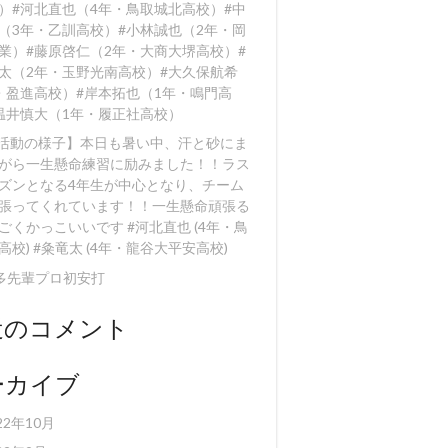
）#河北直也（4年・鳥取城北高校）#中
（3年・乙訓高校）#小林誠也（2年・岡
業）#藤原啓仁（2年・大商大堺高校）#
太（2年・玉野光南高校）#大久保航希
・盈進高校）#岸本拓也（1年・鳴門高
温井慎大（1年・履正社高校）
【活動の様子】本日も暑い中、汗と砂にま
がら一生懸命練習に励みました！！️ラス
ズンとなる4年生が中心となり、チーム
張ってくれています！！一生懸命頑張る
ごくかっこいいです #河北直也 (4年・鳥
高校) #粂竜太 (4年・龍谷大平安高校)
多先輩プロ初安打
近のコメント
ーカイブ
22年10月