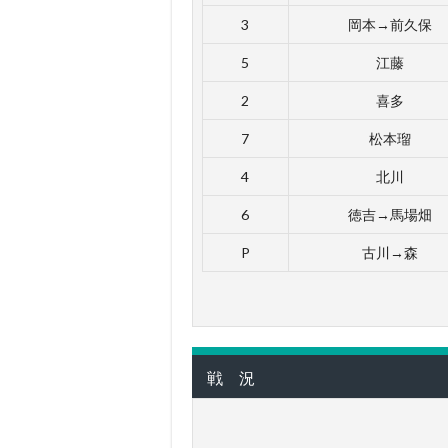
3
岡本→前久保
5
江藤
2
喜多
7
松本瑠
4
北川
6
徳吉→馬場畑
P
古川→森
戦 況