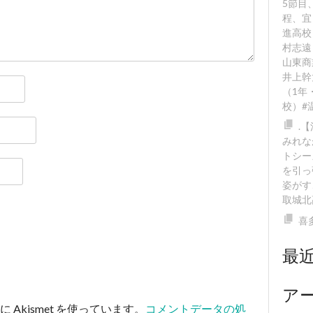
5節目
程、宜
進高校
村志遠
山東商
井上幹
（1年
校）#
.
みれな
トシー
を引っ
姿がす
取城北
喜
最
ア
Akismet を使っています。
コメントデータの処