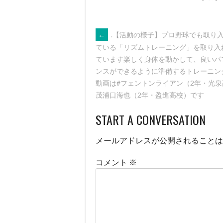
POST
←
.【活動の様子】プロ野球でも取り
ている「リズムトレーニング」を取り入
ています楽しく身体を動かして、良いパ
NAVIGATION
ンスができるように準備するトレーニン
動画は#フェントンライアン（2年・光泉
茂浦口海也（2年・盈進高校）です️
START A CONVERSATION
メールアドレスが公開されることは
コメント
※