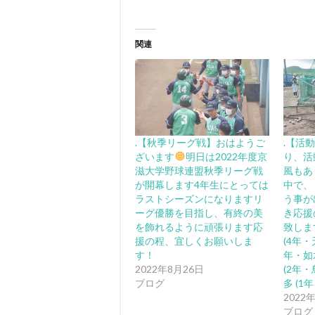
関連
.【秋季リーグ戦】おはようご
.【活
ざいます
明日は2022年度京
り、活
滋大学野球連盟秋季リーグ戦
風もあ
が開幕します
4年生にとっては
中で、
ラストシーズンになりますリ
う事が
ーグ優勝を目指し、有終の美
き応援
を飾れるように頑張ります
応
致しま
援の程、宜しくお願いしま
(4年・
す！
年・如
2022年8月26日
(2年
ブログ
多 (1
2022
ブログ