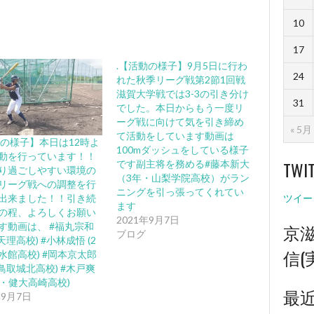
10
17
.【活動の様子】9月5日に行わ
24
れた秋季リーグ戦第2節1回戦
滋賀大学戦では3-3の引き分け
31
でした。本日からもう一度リ
ーグ戦に向けて気を引き締め
« 5月
て活動をしています動画は
動の様子】本日は12時よ
100mダッシュをしている様子
動を行っています！！
TWI
です︎副主将を務める#藤本新大
り過ごしやすい環境の
（3年・山梨学院高校）がラン
リーグ戦への調整を行
ニングを引っ張ってくれてい
出来ました！！️引き続
ツイー
ます️
の程、よろしくお願い
2021年9月7日
京
す動画は、 #福丸宗和
ブログ
天理高校) #小林成悟 (2
信(
水館高校) #岡本京太郎
・鳥取城北高校) #木戸爽
年・健大高崎高校)
最
年9月7日