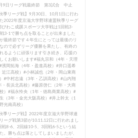
0月9日リーグ戦最終節 第3試合 中止
【秋季リーグ戦】9月30日、10月1日に行わ
た2022年度京滋大学野球連盟秋季リーグ
節びわこ成蹊スポーツ大学戦は1回戦3-
回戦3-1で勝ち点を取ることが出来ました️
が最終節です４年生にとっては最後のリ
なので必ずリーグ優勝を果たし、有終の
れるように頑張ります️引き続き、応援の
しくお願いします#福丸宗和（4年・天理
#濱岡拓海（4年・盈進高校）#井口遥希
・近江高校）#小林誠也（2年・岡山東商
）#中村志遠（3年・乙訓高校）#山内翔
年・長浜北高校）#藤原啓仁（2年・大商
校）#福永怜央（1年・徳島商業高校）#
生（3年・金光大阪高校）#井上幹太（1
野光南高校）
【秋季リーグ戦】2022年度京滋大学野球連
リーグ戦第3節が10.11.12日に行われまし
戦8-6
、2回線10-5
、3回戦6-5
という結
た。勝ち点は落としてしまいましたが、