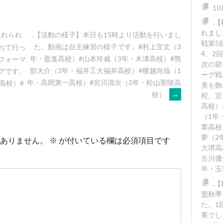
1
.
れまし
入れられ
.【活動の様子】本日も15時より活動を行いまし
戦第5
た。動画は自主練習の様子です。#村上宜丈（3
れて行っ
4、2
年・盈進高校）#山本玲威（3年・木津高校）#熊
フォーマ
次の節
部大介（2年・福井工大福井高校）#横越尚哉（1
グです。
ーグ戦
年・高岡第一高校）#宮川清次（2年・松山聖陵高
高校）#
美を飾
校）
→
程、宜
高校）
（1年
業高校
夢（2
ありません。
※
が付いている欄は必須項目です
大堺高
古川優
年・玉
.
盟秋季
た。1回
果でし