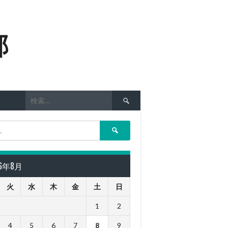
部
検
索:
検
索:
26年8月
火
水
木
金
土
日
1
2
4
5
6
7
8
9