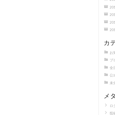
20
20
20
20
カ
お
ブ
全
公
未
メ
ロ
投