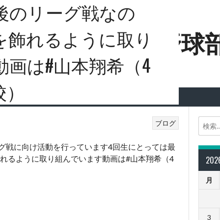
後のリーグ戦なの
端科学大学硬式野球
を飾れるように取り
動画は#山本翔希（4
校）
ブログ
20
月
3