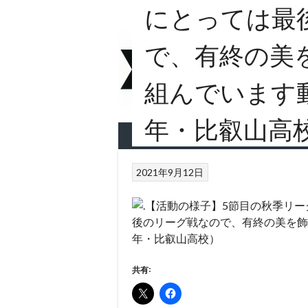
にとっては最
Skip
to
content
京都先
で、有終の美
組んでいます️
めざせ全国制覇
年・比叡山高
ホーム
日程表
LINK
2021年9月12日
共有: