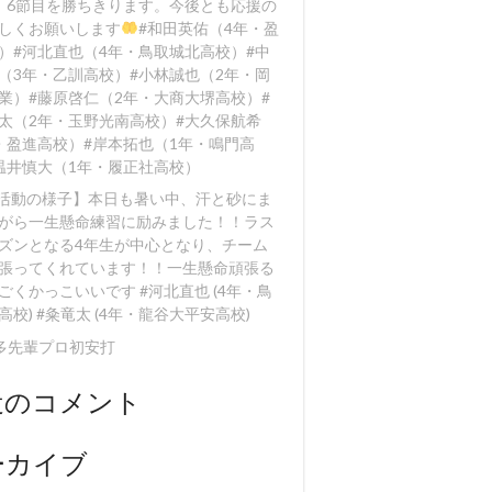
、6節目を勝ちきります。今後とも応援の
しくお願いします
#和田英佑（4年・盈
）#河北直也（4年・鳥取城北高校）#中
（3年・乙訓高校）#小林誠也（2年・岡
業）#藤原啓仁（2年・大商大堺高校）#
太（2年・玉野光南高校）#大久保航希
・盈進高校）#岸本拓也（1年・鳴門高
温井慎大（1年・履正社高校）
【活動の様子】本日も暑い中、汗と砂にま
がら一生懸命練習に励みました！！️ラス
ズンとなる4年生が中心となり、チーム
張ってくれています！！一生懸命頑張る
ごくかっこいいです #河北直也 (4年・鳥
高校) #粂竜太 (4年・龍谷大平安高校)
多先輩プロ初安打
近のコメント
ーカイブ