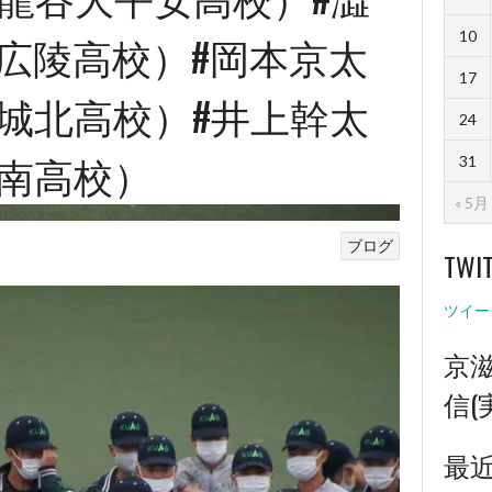
10
広陵高校）#岡本京太
17
城北高校）#井上幹太
24
光南高校）
31
« 5月
ブログ
TWI
ツイー
京
信(
最