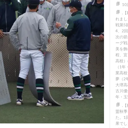
1
.
れまし
戦第5
4、2
次の節
ーグ戦
美を飾
程、宜
高校）
（1年
業高校
夢（2
大堺高
古川優
年・玉
.
盟秋季
た。1回
果でし