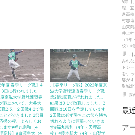
5節目
程、宜
進高校
村志遠
山東商
井上幹
（1年
校）#
.
みれな
トシー
を引っ
姿がす
22年度 春季リーグ戦】4
.【春季リーグ戦】2022年度京
取城北
、3日に行われました
滋大学野球連盟春季リーグ戦
喜
2年度京滋大学野球連盟春
第2節1回戦が行われました。
グ戦において、大谷大
結果は3-1で敗戦しました。2
最
戦2-5、２回戦4-2で勝
回戦は18日を予定しています️
ことができました2節目
2回戦は必ず勝ちこの節を勝ち
応援の程、よろしくお
切れるように頑張っていきま
ア
します️#福丸宗和（4
す#福丸宗和（4年・天理高
理高校】#白澤皇太（4
校）#藤本新大（4年・山梨学