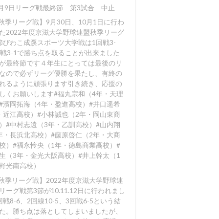
0月9日リーグ戦最終節 第3試合 中止
【秋季リーグ戦】9月30日、10月1日に行わ
た2022年度京滋大学野球連盟秋季リーグ
節びわこ成蹊スポーツ大学戦は1回戦3-
回戦3-1で勝ち点を取ることが出来ました️
が最終節です４年生にとっては最後のリ
なので必ずリーグ優勝を果たし、有終の
れるように頑張ります️引き続き、応援の
しくお願いします#福丸宗和（4年・天理
#濱岡拓海（4年・盈進高校）#井口遥希
・近江高校）#小林誠也（2年・岡山東商
）#中村志遠（3年・乙訓高校）#山内翔
年・長浜北高校）#藤原啓仁（2年・大商
校）#福永怜央（1年・徳島商業高校）#
生（3年・金光大阪高校）#井上幹太（1
野光南高校）
【秋季リーグ戦】2022年度京滋大学野球連
リーグ戦第3節が10.11.12日に行われまし
戦8-6
、2回線10-5
、3回戦6-5
という結
た。勝ち点は落としてしまいましたが、