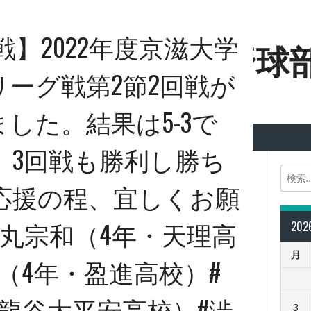
戦】2022年度京滋大学
端科学大学硬式野球
ーグ戦第2節2回戦が
ました。結果は5-3で
。3回戦も勝利し勝ち
応援の程、宜しくお願
福丸宗和（4年・天理高
20
月
（4年・盈進高校）#
龍谷大平安高校）#澁
3