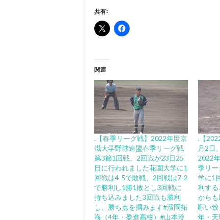
共有:
関連
.【春季リーグ戦】2022年度京
.【20
滋大学野球連盟春季リーグ戦
月2日
第3節1回戦、2回戦が23日25
202
日に行われました花園大学に1
季リー
回戦は4-5で敗戦、2回戦は7-2
学に1回
で勝利し1勝1敗とし3回戦に
利する
持ち込みました️3回戦も勝利
からも
し、勝ち点を掴みます︎#濱岡拓
願い致
海（4年・盈進高校）#山本玲
年・天