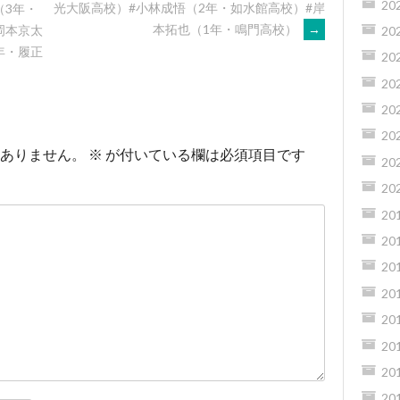
20
光大阪高校）#小林成悟（2年・如水館高校）#岸
（3年・
本拓也（1年・鳴門高校）
→
岡本京太
20
年・履正
20
20
20
20
ありません。
※
が付いている欄は必須項目です
20
20
20
20
20
20
20
20
20
20