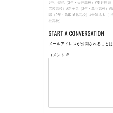
#中川聖也（3年・天理高校）#澁谷拓磨
広陵高校）#新子晃（3年・鳥羽高校）#
郎（2年・鳥取城北高校）#金澤祐太（1
社高校）
START A CONVERSATION
メールアドレスが公開されることは
コメント
※