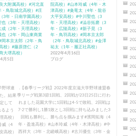
20
良大附属高校）#河北直
院高校）#山本玲威（4年・木
年・鳥取城北高校）#庄
津高校）#粂竜太（4年・龍谷
20
（3年・日南学園高校）
大平安高校）#中川聖也（3
20
聖也（3年・天理高校）
年・天理高校）#澁谷拓磨（3
大成（2年・天理高校）
年・広陵高校）#新子晃（3
20
誠也（2年・岡山東商業
年・鳥羽高校）#岡本京太郎
20
#岡本京太郎（2年・鳥
（2年・鳥取城北高校）#金澤
高校）#藤原啓仁（2
祐太（1年・履正社高校）
20
商大堺高校）
2022年4月16日
20
年4月5日
ブログ
20
20
20
学野球連
.【春季リーグ戦】2022年度京滋大学野球連盟春
20
季リーグ戦第3節1回戦、2回戦が23日25日に行わ
した。結果
20
れました花園大学に1回戦は4-5で敗戦、2回戦は
予定して
7-2で勝利し1勝1敗とし3回戦に持ち込みました️3
れるよう
20
回戦も勝利し、勝ち点を掴みます︎#濱岡拓海（4
天理高校）
20
年・盈進高校）#山本玲威（4年・木津高校）#中
玲威（4
20
西祥大（3年・北嵯峨高校）#古川優生（3年・金
平安高校）