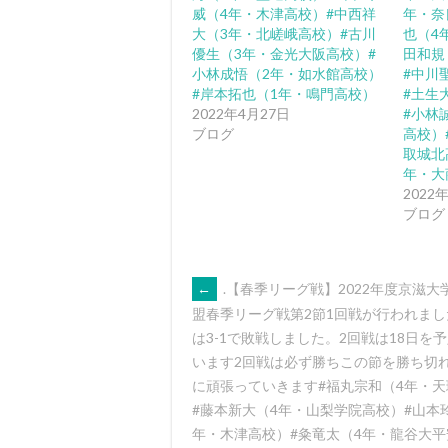
威（4年・木津高校）#中西祥
年・奈
大（3年・北嵯峨高校）#古川
也（4
優生（3年・金光大阪高校）#
田和規
小林成悟（2年・如水館高校）
#中川
#岸本拓也（1年・鳴門高校）
#土生
2022年4月27日
#小林
ブログ
高校）
取城北
年・大
2022
ブログ
POST
←
.【春季リーグ戦】2022年度京滋大
盟春季リーグ戦第2節1回戦が行われま
は3-1で敗戦しました。2回戦は18日を
NAVIGATION
います️2回戦は必ず勝ちこの節を勝ち切
に頑張っていきます#福丸宗和（4年・
#藤本新大（4年・山梨学院高校）#山本
年・木津高校）#粂竜太（4年・龍谷大