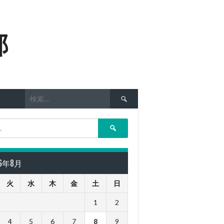
部
検
索:
検
索:
26年8月
火
水
木
金
土
日
1
2
4
5
6
7
8
9