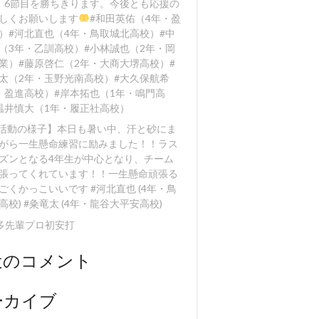
、6節目を勝ちきります。今後とも応援の
しくお願いします
#和田英佑（4年・盈
）#河北直也（4年・鳥取城北高校）#中
（3年・乙訓高校）#小林誠也（2年・岡
業）#藤原啓仁（2年・大商大堺高校）#
太（2年・玉野光南高校）#大久保航希
・盈進高校）#岸本拓也（1年・鳴門高
温井慎大（1年・履正社高校）
【活動の様子】本日も暑い中、汗と砂にま
がら一生懸命練習に励みました！！️ラス
ズンとなる4年生が中心となり、チーム
張ってくれています！！一生懸命頑張る
ごくかっこいいです #河北直也 (4年・鳥
高校) #粂竜太 (4年・龍谷大平安高校)
多先輩プロ初安打
近のコメント
ーカイブ