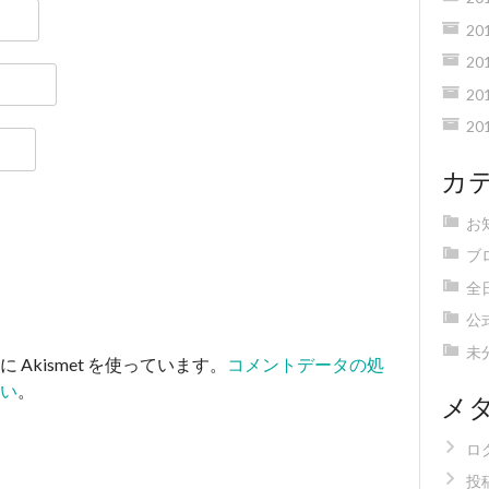
20
20
20
20
カ
お
ブ
全
公
未
Akismet を使っています。
コメントデータの処
い
。
メ
ロ
投