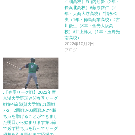
乙訓高校）#山内翔夢（2年・
長浜北高校）#藤原啓仁（2
年・大商大堺高校）#福永怜
央（1年・徳島商業高校）#古
川優生（3年・金光大阪高
校）#井上幹太（1年・玉野光
南高校）
2022年10月2日
ブログ
.【春季リーグ戦】2022年度
京滋大学野球連盟春季リーグ
戦第4節 滋賀大学戦は1回戦
7-2、2回戦3-03回戦3-2で勝
ち点を挙げることができまし
た明日から始まります第5節
で必ず勝ち点を取ってリーグ
優勝を引き寄せます︎応援の