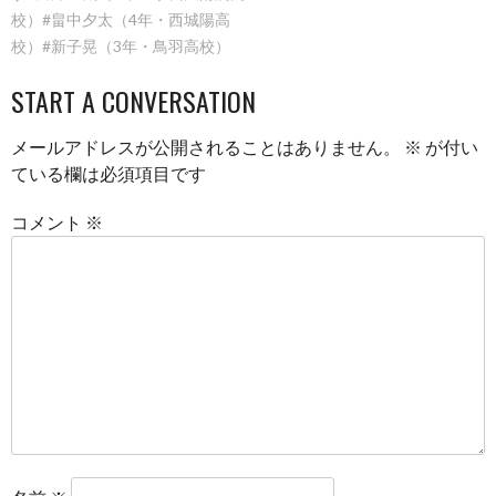
校）#畠中夕太（4年・西城陽高
校）#新子晃（3年・鳥羽高校）
START A CONVERSATION
メールアドレスが公開されることはありません。
※
が付い
ている欄は必須項目です
コメント
※