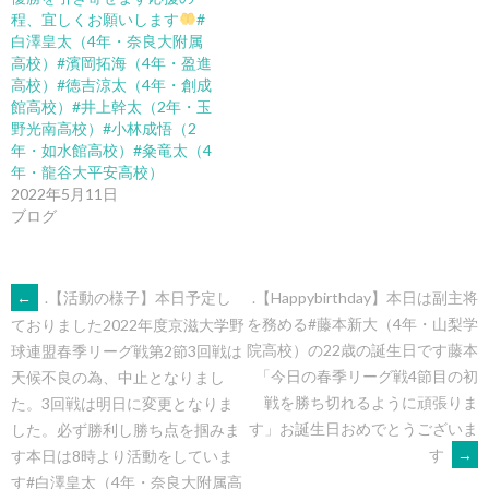
程、宜しくお願いします
#
白澤皇太（4年・奈良大附属
高校）#濱岡拓海（4年・盈進
高校）#徳吉涼太（4年・創成
館高校）#井上幹太（2年・玉
野光南高校）#小林成悟（2
年・如水館高校）#粂竜太（4
年・龍谷大平安高校）
2022年5月11日
ブログ
POST
←
.【活動の様子】本日予定し
.【Happybirthday】本日は副主将
を務める#藤本新大（4年・山梨学
ておりました2022年度京滋大学野
院高校）の22歳の誕生日です藤本
球連盟春季リーグ戦第2節3回戦は
NAVIGATION
「今日の春季リーグ戦4節目の初
天候不良の為、中止となりまし
戦を勝ち切れるように頑張りま
た。3回戦は明日に変更となりま
す︎」お誕生日おめでとうございま
した。必ず勝利し勝ち点を掴みま
す
→
す本日は8時より活動をしていま
す️#白澤皇太（4年・奈良大附属高