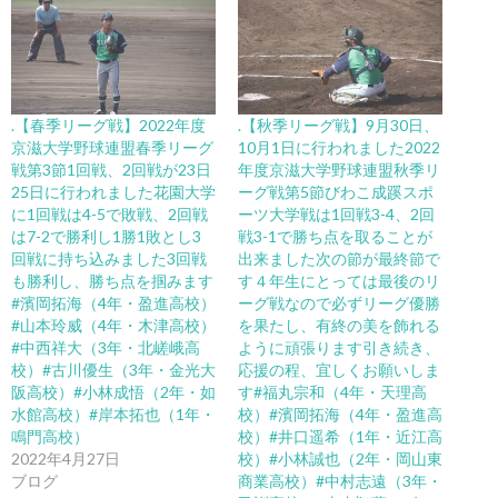
.【春季リーグ戦】2022年度
.【秋季リーグ戦】9月30日、
京滋大学野球連盟春季リーグ
10月1日に行われました2022
戦第3節1回戦、2回戦が23日
年度京滋大学野球連盟秋季リ
25日に行われました花園大学
ーグ戦第5節びわこ成蹊スポ
に1回戦は4-5で敗戦、2回戦
ーツ大学戦は1回戦3-4、2回
は7-2で勝利し1勝1敗とし3
戦3-1で勝ち点を取ることが
回戦に持ち込みました️3回戦
出来ました️次の節が最終節で
も勝利し、勝ち点を掴みます︎
す４年生にとっては最後のリ
#濱岡拓海（4年・盈進高校）
ーグ戦なので必ずリーグ優勝
#山本玲威（4年・木津高校）
を果たし、有終の美を飾れる
#中西祥大（3年・北嵯峨高
ように頑張ります️引き続き、
校）#古川優生（3年・金光大
応援の程、宜しくお願いしま
阪高校）#小林成悟（2年・如
す#福丸宗和（4年・天理高
水館高校）#岸本拓也（1年・
校）#濱岡拓海（4年・盈進高
鳴門高校）
校）#井口遥希（1年・近江高
2022年4月27日
校）#小林誠也（2年・岡山東
ブログ
商業高校）#中村志遠（3年・