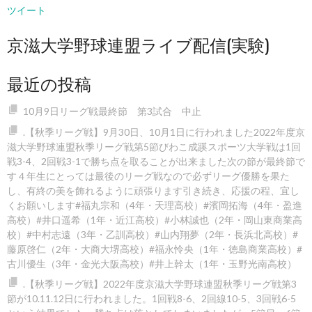
ツイート
京滋大学野球連盟ライブ配信(実験)
最近の投稿
10月9日リーグ戦最終節 第3試合 中止
.【秋季リーグ戦】9月30日、10月1日に行われました2022年度京
滋大学野球連盟秋季リーグ戦第5節びわこ成蹊スポーツ大学戦は1回
戦3-4、2回戦3-1で勝ち点を取ることが出来ました️次の節が最終節で
す４年生にとっては最後のリーグ戦なので必ずリーグ優勝を果た
し、有終の美を飾れるように頑張ります️引き続き、応援の程、宜し
くお願いします#福丸宗和（4年・天理高校）#濱岡拓海（4年・盈進
高校）#井口遥希（1年・近江高校）#小林誠也（2年・岡山東商業高
校）#中村志遠（3年・乙訓高校）#山内翔夢（2年・長浜北高校）#
藤原啓仁（2年・大商大堺高校）#福永怜央（1年・徳島商業高校）#
古川優生（3年・金光大阪高校）#井上幹太（1年・玉野光南高校）
.【秋季リーグ戦】2022年度京滋大学野球連盟秋季リーグ戦第3
節が10.11.12日に行われました。1回戦8-6
、2回線10-5
、3回戦6-5