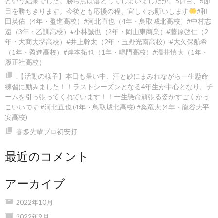
という結果でした。勝ち点は落としてしまいましたが、5節目、6節
目を勝ちきります。今後とも応援の程、宜しくお願いします
#和
田英佑（4年・盈進高校）#河北直也（4年・鳥取城北高校）#中村志
遠（3年・乙訓高校）#小林誠也（2年・岡山東商業）#藤原啓仁（2
年・大商大堺高校）#井上幹太（2年・玉野光南高校）#大久保航希
（1年・盈進高校）#岸本拓也（1年・鳴門高校）#温井慎大（1年・
履正社高校）
.【活動の様子】本日も暑い中、汗と砂にまみれながら一生懸命
練習に励みました！！️ラストシーズンとなる4年生が中心となり、チ
ームを引っ張ってくれています！！一生懸命頑張る姿がすごくかっ
こいいです #河北直也 (4年・鳥取城北高校) #粂竜太 (4年・龍谷大平
安高校)
喜多先輩プロ初安打
最近のコメント
アーカイブ
2022年10月
2022年9月