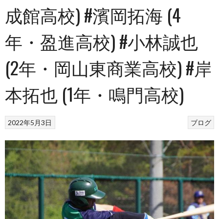
成館高校) #濱岡拓海 (4
年・盈進高校) #小林誠也
(2年・岡山東商業高校) #岸
本拓也 (1年・鳴門高校)
2022年5月3日
ブログ