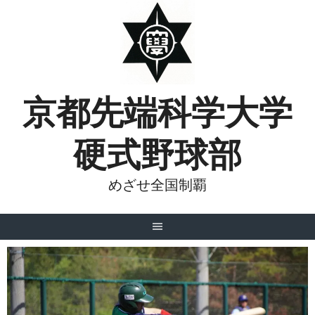
Skip
to
content
京都先端科学大学
硬式野球部
めざせ全国制覇